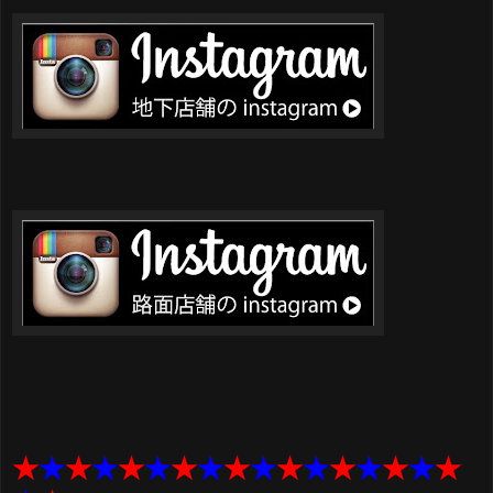
★
★
★
★
★
★
★
★
★
★
★
★
★
★
★
★
★