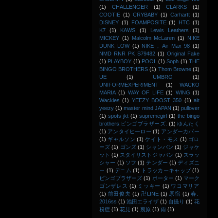
(1)
CHALLENGER
(1)
CLARKS
(1)
COOTIE
(1)
CRYBABY
(1)
Carhartt
(1)
DISNEY
(1)
FOAMPOSITE
(1)
HTC
(1)
K7
(1)
KAWS
(1)
Lewis Leathers
(1)
MICKEY
(1)
Malcolm McLaren
(1)
NIKE
DUNK LOW
(1)
NIKE，Air Max 98
(1)
NMD RNR PK S79482
(1)
Original Fake
(1)
PLAYBOY
(1)
POOL
(1)
Soph
(1)
THE
BINGO BROTHERS
(1)
Thom Browne
(1)
UE
(1)
UMBRO
(1)
UNIFORMEXPERIMENT
(1)
WACKO
MARIA
(1)
WAY OF LIFE
(1)
WING
(1)
Wackies
(1)
YEEZY BOOST 350
(1)
air
yeezy
(1)
master mind JAPAN
(1)
pullover
(1)
spots jkt
(1)
supremegirl
(1)
the bingo
brothers.ビンゴブラザーズ.
(1)
ゆんたく
(1)
アンタイヒーロー
(1)
アンダーカバー
(1)
ギャルソン
(1)
ケイト・モス
(1)
ゴロ
ーズ
(1)
ゴンズ
(1)
シャンパン
(1)
ジャケ
ット
(1)
スタイリストジャパン
(1)
スラッ
シャー
(1)
ソフ
(1)
テンダー
(1)
ディズニ
ー
(1)
デニム
(1)
トラッカーキャップ
(1)
ビンゴブラザーズ
(1)
ポーター
(1)
マーク
ゴンザレス
(1)
ミッキー
(1)
ワコマリア
(1)
前田俊夫
(1)
卍LINE
(1)
原宿
(1)
春.
2016ss
(1)
池田エライザ
(1)
自撮り
(1)
花
粉症
(1)
花見
(1)
裏原
(1)
雨
(1)