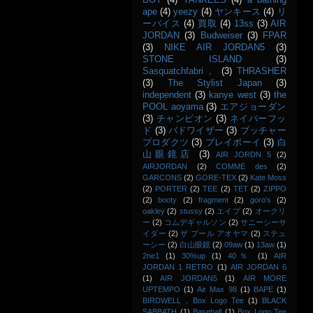
BOY
(4)
YANKEES
(4)
a bathing
ape
(4)
yeezy
(4)
ヤンキース
(4)
リ
ーバイス
(4)
買取
(4)
13ss
(3)
AIR
JORDAN
(3)
Budweiser
(3)
FPAR
(3)
NIKE AIR JORDAN5
(3)
STONE ISLAND
(3)
Sasquatchfabri，
(3)
THRASHER
(3)
The Stylist Japan
(3)
independent
(3)
kanye west
(3)
the
POOL aoyama
(3)
エアジョーダン
(3)
チャンピオン
(3)
ネイバーフッ
ド
(3)
バドワイザー
(3)
ブッチャー
プロダクツ
(3)
プレイボーイ
(3)
白
山眼鏡店
(3)
AIR JORDN 5
(2)
AIRJORDAN
(2)
COMME des
(2)
GARCONS
(2)
GORE-TEX
(2)
Kate Moss
(2)
PORTER
(2)
TEE
(2)
TET
(2)
ZIPPO
(2)
booty
(2)
fragment
(2)
goro's
(2)
oakley
(2)
stussy
(2)
エイプ
(2)
オークリ
ー
(2)
コムデギャルソン
(2)
サニーシーサ
イダー
(2)
ザ プール アオヤマ
(2)
ステュ
ーシー
(2)
白山眼鏡
(2)
09aw
(1)
13aw
(1)
2ne1
(1)
30%up
(1)
40％
(1)
AIR
JORDAN 1 RETRO
(1)
AIR JORDAN 6
(1)
AIR JORDAN5
(1)
AIR MORE
UPTEMPO
(1)
Air Max 98
(1)
BAPE
(1)
BIRDWELL，Box Logo Tee
(1)
BLACK
SABBATH
(1)
Baseball
(1)
Box Logo Tee