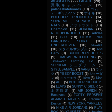
AtLast＆Co
(22)
PALACE
(20)
/
買取キャンペーン
(19)
palaceskateboards
(19)
コム・
デ・ギャルソン
(19)
ナイキ
(18)
BUTCHER PRODUCTS
(14)
SUPREME、SUPREME
(14)
RATS
(13)
アットラスト
(13)
Champion
(11)
JORDAN
(11)
NEIGHBORHOOD
(11)
adidas
(11)
BOX
(10)
COMME des
GARÇONS SHIRT
(10)
UNDERCOVER
(10)
newera
(10)
スタイルサンプル
(10)
Anti
Hero
(9)
BUCHERPRODUCTS
(9)
TIMEWORNCLOTHING
(9)
Timeworn Clothing Co
(9)
SUPREME シュプリーム
(8)
STYLESAMPLE
(7)
VANS
(7)
ラッ
ツ
(7)
YEEZY BOOST
(6)
ジョーダ
ン
(6)
ニューエラ
(6)
14aw
(5)
14ss
(5)
APE
(5)
BUTCHERPRODUCTS
(5)
LEVI'S
(5)
SUNNY C SIDER
(5)
本店限定
(5)
AIR JORDN
(4)
Backpack
(4)
FORTY PERSENT
AGAINST RIGHTS
(4)
Fragment
Design
(4)
NEW YORK YANKEES
(4)
NIKE AIR JORDAN1
(4)
PLAY