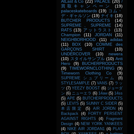
AtLast＆Co
(22)
PALACE
(20)
/
買取キャンペーン
(19)
palaceskateboards
(19)
コム・
デ・ギャルソン
(19)
ナイキ
(18)
BUTCHER PRODUCTS
(14)
SUPREME、SUPREME
(14)
RATS
(13)
アットラスト
(13)
Champion
(11)
JORDAN
(11)
NEIGHBORHOOD
(11)
adidas
(11)
BOX
(10)
COMME des
GARÇONS SHIRT
(10)
UNDERCOVER
(10)
newera
(10)
スタイルサンプル
(10)
Anti
Hero
(9)
BUCHERPRODUCTS
(9)
TIMEWORNCLOTHING
(9)
Timeworn Clothing Co
(9)
SUPREME シュプリーム
(8)
STYLESAMPLE
(7)
VANS
(7)
ラッ
ツ
(7)
YEEZY BOOST
(6)
ジョーダ
ン
(6)
ニューエラ
(6)
14aw
(5)
14ss
(5)
APE
(5)
BUTCHERPRODUCTS
(5)
LEVI'S
(5)
SUNNY C SIDER
(5)
本店限定
(5)
AIR JORDN
(4)
Backpack
(4)
FORTY PERSENT
AGAINST RIGHTS
(4)
Fragment
Design
(4)
NEW YORK YANKEES
(4)
NIKE AIR JORDAN1
(4)
PLAY