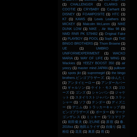
(1)
CHALLENGER
(1)
CLARKS
(1)
COOTIE
(1)
CRYBABY
(1)
Carhartt
(1)
DISNEY
(1)
FOAMPOSITE
(1)
HTC
(1)
K7
(1)
KAWS
(1)
Lewis Leathers
(1)
MICKEY
(1)
Malcolm McLaren
(1)
NIKE
DUNK LOW
(1)
NIKE，Air Max 98
(1)
NMD RNR PK S79482
(1)
Original Fake
(1)
PLAYBOY
(1)
POOL
(1)
Soph
(1)
THE
BINGO BROTHERS
(1)
Thom Browne
(1)
UE
(1)
UMBRO
(1)
UNIFORMEXPERIMENT
(1)
WACKO
MARIA
(1)
WAY OF LIFE
(1)
WING
(1)
Wackies
(1)
YEEZY BOOST 350
(1)
air
yeezy
(1)
master mind JAPAN
(1)
pullover
(1)
spots jkt
(1)
supremegirl
(1)
the bingo
brothers.ビンゴブラザーズ.
(1)
ゆんたく
(1)
アンタイヒーロー
(1)
アンダーカバー
(1)
ギャルソン
(1)
ケイト・モス
(1)
ゴロ
ーズ
(1)
ゴンズ
(1)
シャンパン
(1)
ジャケ
ット
(1)
スタイリストジャパン
(1)
スラッ
シャー
(1)
ソフ
(1)
テンダー
(1)
ディズニ
ー
(1)
デニム
(1)
トラッカーキャップ
(1)
ビンゴブラザーズ
(1)
ポーター
(1)
マーク
ゴンザレス
(1)
ミッキー
(1)
ワコマリア
(1)
前田俊夫
(1)
卍LINE
(1)
原宿
(1)
春.
2016ss
(1)
池田エライザ
(1)
自撮り
(1)
花
粉症
(1)
花見
(1)
裏原
(1)
雨
(1)