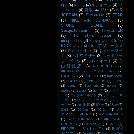
BOY
(4)
YANKEES
(4)
a bathing
ape
(4)
yeezy
(4)
ヤンキース
(4)
リ
ーバイス
(4)
買取
(4)
13ss
(3)
AIR
JORDAN
(3)
Budweiser
(3)
FPAR
(3)
NIKE AIR JORDAN5
(3)
STONE ISLAND
(3)
Sasquatchfabri，
(3)
THRASHER
(3)
The Stylist Japan
(3)
independent
(3)
kanye west
(3)
the
POOL aoyama
(3)
エアジョーダン
(3)
チャンピオン
(3)
ネイバーフッ
ド
(3)
バドワイザー
(3)
ブッチャー
プロダクツ
(3)
プレイボーイ
(3)
白
山眼鏡店
(3)
AIR JORDN 5
(2)
AIRJORDAN
(2)
COMME des
(2)
GARCONS
(2)
GORE-TEX
(2)
Kate Moss
(2)
PORTER
(2)
TEE
(2)
TET
(2)
ZIPPO
(2)
booty
(2)
fragment
(2)
goro's
(2)
oakley
(2)
stussy
(2)
エイプ
(2)
オークリ
ー
(2)
コムデギャルソン
(2)
サニーシーサ
イダー
(2)
ザ プール アオヤマ
(2)
ステュ
ーシー
(2)
白山眼鏡
(2)
09aw
(1)
13aw
(1)
2ne1
(1)
30%up
(1)
40％
(1)
AIR
JORDAN 1 RETRO
(1)
AIR JORDAN 6
(1)
AIR JORDAN5
(1)
AIR MORE
UPTEMPO
(1)
Air Max 98
(1)
BAPE
(1)
BIRDWELL，Box Logo Tee
(1)
BLACK
SABBATH
(1)
Baseball
(1)
Box Logo Tee