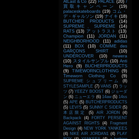
AtLast＆Co
(22)
PALACE
(20)
/
買取キャンペーン
(19)
palaceskateboards
(19)
コム・
デ・ギャルソン
(19)
ナイキ
(18)
BUTCHER PRODUCTS
(14)
SUPREME、SUPREME
(14)
RATS
(13)
アットラスト
(13)
Champion
(11)
JORDAN
(11)
NEIGHBORHOOD
(11)
adidas
(11)
BOX
(10)
COMME des
GARÇONS SHIRT
(10)
UNDERCOVER
(10)
newera
(10)
スタイルサンプル
(10)
Anti
Hero
(9)
BUCHERPRODUCTS
(9)
TIMEWORNCLOTHING
(9)
Timeworn Clothing Co
(9)
SUPREME シュプリーム
(8)
STYLESAMPLE
(7)
VANS
(7)
ラッ
ツ
(7)
YEEZY BOOST
(6)
ジョーダ
ン
(6)
ニューエラ
(6)
14aw
(5)
14ss
(5)
APE
(5)
BUTCHERPRODUCTS
(5)
LEVI'S
(5)
SUNNY C SIDER
(5)
本店限定
(5)
AIR JORDN
(4)
Backpack
(4)
FORTY PERSENT
AGAINST RIGHTS
(4)
Fragment
Design
(4)
NEW YORK YANKEES
(4)
NIKE AIR JORDAN1
(4)
PLAY