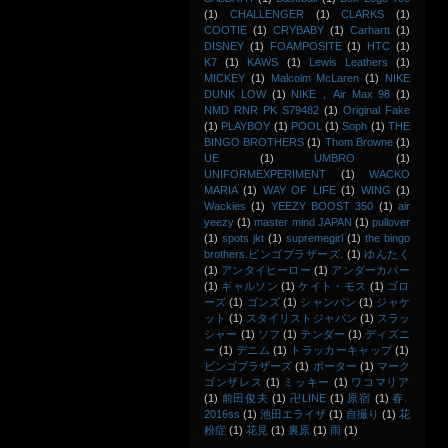
(1)
CHALLENGER
(1)
CLARKS
(1)
COOTIE
(1)
CRYBABY
(1)
Carhartt
(1)
DISNEY
(1)
FOAMPOSITE
(1)
HTC
(1)
K7
(1)
KAWS
(1)
Lewis Leathers
(1)
MICKEY
(1)
Malcolm McLaren
(1)
NIKE
DUNK LOW
(1)
NIKE，Air Max 98
(1)
NMD RNR PK S79482
(1)
Original Fake
(1)
PLAYBOY
(1)
POOL
(1)
Soph
(1)
THE
BINGO BROTHERS
(1)
Thom Browne
(1)
UE
(1)
UMBRO
(1)
UNIFORMEXPERIMENT
(1)
WACKO
MARIA
(1)
WAY OF LIFE
(1)
WING
(1)
Wackies
(1)
YEEZY BOOST 350
(1)
air
yeezy
(1)
master mind JAPAN
(1)
pullover
(1)
spots jkt
(1)
supremegirl
(1)
the bingo
brothers.ビンゴブラザーズ.
(1)
ゆんたく
(1)
アンタイヒーロー
(1)
アンダーカバー
(1)
ギャルソン
(1)
ケイト・モス
(1)
ゴロ
ーズ
(1)
ゴンズ
(1)
シャンパン
(1)
ジャケ
ット
(1)
スタイリストジャパン
(1)
スラッ
シャー
(1)
ソフ
(1)
テンダー
(1)
ディズニ
ー
(1)
デニム
(1)
トラッカーキャップ
(1)
ビンゴブラザーズ
(1)
ポーター
(1)
マーク
ゴンザレス
(1)
ミッキー
(1)
ワコマリア
(1)
前田俊夫
(1)
卍LINE
(1)
原宿
(1)
春.
2016ss
(1)
池田エライザ
(1)
自撮り
(1)
花
粉症
(1)
花見
(1)
裏原
(1)
雨
(1)