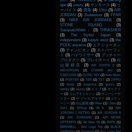
BOY
(4)
YANKEES
(4)
a bathing
ape
(4)
yeezy
(4)
ヤンキース
(4)
リ
ーバイス
(4)
買取
(4)
13ss
(3)
AIR
JORDAN
(3)
Budweiser
(3)
FPAR
(3)
NIKE AIR JORDAN5
(3)
STONE ISLAND
(3)
Sasquatchfabri，
(3)
THRASHER
(3)
The Stylist Japan
(3)
independent
(3)
kanye west
(3)
the
POOL aoyama
(3)
エアジョーダン
(3)
チャンピオン
(3)
ネイバーフッ
ド
(3)
バドワイザー
(3)
ブッチャー
プロダクツ
(3)
プレイボーイ
(3)
白
山眼鏡店
(3)
AIR JORDN 5
(2)
AIRJORDAN
(2)
COMME des
(2)
GARCONS
(2)
GORE-TEX
(2)
Kate Moss
(2)
PORTER
(2)
TEE
(2)
TET
(2)
ZIPPO
(2)
booty
(2)
fragment
(2)
goro's
(2)
oakley
(2)
stussy
(2)
エイプ
(2)
オークリ
ー
(2)
コムデギャルソン
(2)
サニーシーサ
イダー
(2)
ザ プール アオヤマ
(2)
ステュ
ーシー
(2)
白山眼鏡
(2)
09aw
(1)
13aw
(1)
2ne1
(1)
30%up
(1)
40％
(1)
AIR
JORDAN 1 RETRO
(1)
AIR JORDAN 6
(1)
AIR JORDAN5
(1)
AIR MORE
UPTEMPO
(1)
Air Max 98
(1)
BAPE
(1)
BIRDWELL，Box Logo Tee
(1)
BLACK
SABBATH
(1)
Baseball
(1)
Box Logo Tee