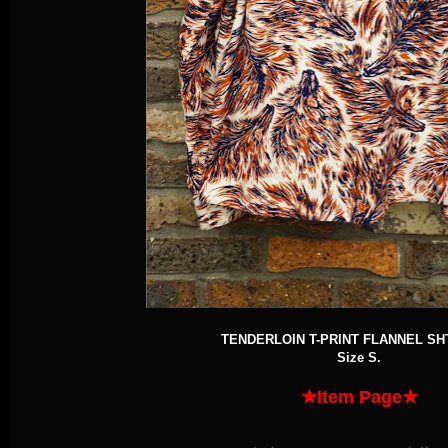
TENDERLOIN T-PRINT FLANNEL SH
Size S.
★Item Page★